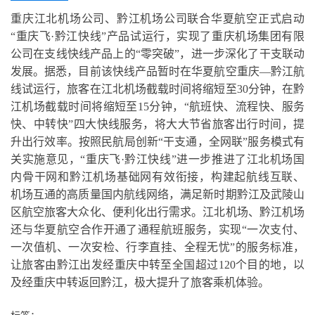
重庆江北机场公司、黔江机场公司联合华夏航空正式启动
“重庆飞·黔江快线”产品试运行，实现了重庆机场集团有限
公司在支线快线产品上的“零突破”，进一步深化了干支联动
发展。据悉，目前该快线产品暂时在华夏航空重庆—黔江航
线试运行，旅客在江北机场截载时间将缩短至30分钟，在黔
江机场截载时间将缩短至15分钟，“航班快、流程快、服务
快、中转快”四大快线服务，将大大节省旅客出行时间，提
升出行效率。按照民航局创新“干支通，全网联”服务模式有
关实施意见，“重庆飞·黔江快线”进一步推进了江北机场国
内骨干网和黔江机场基础网有效衔接，构建起航线互联、
机场互通的高质量国内航线网络，满足新时期黔江及武陵山
区航空旅客大众化、便利化出行需求。江北机场、黔江机场
还与华夏航空合作开通了通程航班服务，实现“一次支付、
一次值机、一次安检、行李直挂、全程无忧”的服务标准，
让旅客由黔江出发经重庆中转至全国超过120个目的地，以
及经重庆中转返回黔江，极大提升了旅客乘机体验。