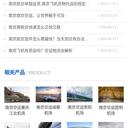
南京航空单独运货,南京飞机货物托运的规定与流程
[ 2023-11-01 ]
南京南京空运，让世界触手可及
[ 2024-02-26 ]
南京寄航空快递怎么又快又稳
[ 2026-06-14 ]
南京航空急件怎么寄最快？当天到达有办法吗？
[ 2026-06-14 ]
南京飞机有货运吗？空运物流全解析
[ 2026-06-15 ]
相关产品
/ PRODUCT
南京空运成都
南京空运贵阳
南京空运重庆
南京空运昆明
机场
机场
江北机场
机场