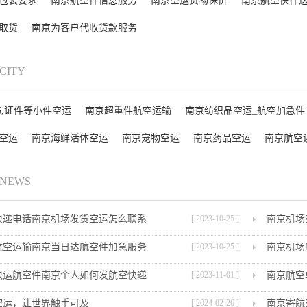
包装要求
南京航空件信息服务
南京空运货物保价
南京航空快件
取货
南京为客户代收货款服务
 CITY
书,证件等小件空运
南京超重件航空运输
南京纺织品空运_航空加急件
空运
南京海鲜活体空运
南京宠物空运
南京药品空运
南京航空
 NEWS
快递电话南京机场发货空运怎么联系
[ 2023-10-25 ]
南京机场
航空运输南京当日达航空件加急服务
[ 2023-10-25 ]
南京机场
快运航空件南京个人如何发航空快递
[ 2023-11-01 ]
南京航空
空运，让世界触手可及
[ 2024-02-26 ]
南京寄航