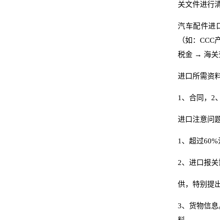
关文件进行
汽车配件进
（如：CCC产
税金 → 海关
进口所需资
1、合同，2
进口注意问
1、超过60
2、进口报
供，特别提
3、货物信