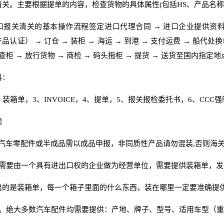
清关。主要根据提单的内容，检查货物的具体属性(包括HS、产品名称
口报关清关的基本操作流程签定进口代理合同 → 进口企业提供资料
品认证） → 订仓 → 装柜 → 海运 → 到港 → 支付运费 → 船代处
查柜 → 放行货物 → 商检 → 码头拖柜 → 提货 → 送货至国内指定
料：
、装箱单，3、INVOICE，4、提单，5、报关报检委托书，6、CC
题
%汽车零配件或半成品需以成品申报，非同质性产品请勿混装,否则海关
关需要由一个具有进出口权的企业做为经营单位，需要提供装箱单，
出的是装箱单，每一个箱子里面的什么东西，装在哪里一定要准确提
息。绝大多数汽车配件均需要提供：产地、牌子、型号、适用车型（