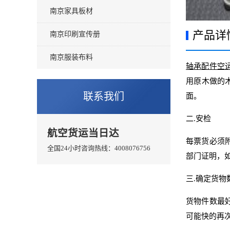
南京家具板材
产品详
南京印刷宣传册
南京服装布料
轴承配件空
用原木做的
联系我们
面。
二.安检
航空货运当日达
每票货必须
全国24小时咨询热线：4008076756
部门证明，如
三.确定货物
货物件数最
可能快的再