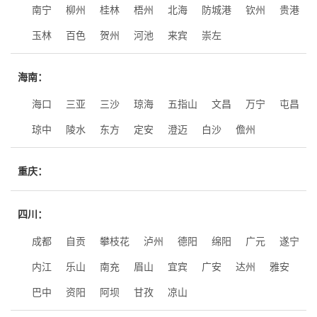
南宁
柳州
桂林
梧州
北海
防城港
钦州
贵港
玉林
百色
贺州
河池
来宾
崇左
海南：
海口
三亚
三沙
琼海
五指山
文昌
万宁
屯昌
琼中
陵水
东方
定安
澄迈
白沙
儋州
重庆：
四川：
成都
自贡
攀枝花
泸州
德阳
绵阳
广元
遂宁
内江
乐山
南充
眉山
宜宾
广安
达州
雅安
巴中
资阳
阿坝
甘孜
凉山