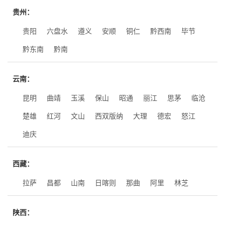
贵州：
贵阳
六盘水
遵义
安顺
铜仁
黔西南
毕节
黔东南
黔南
云南：
昆明
曲靖
玉溪
保山
昭通
丽江
思茅
临沧
楚雄
红河
文山
西双版纳
大理
德宏
怒江
迪庆
西藏：
拉萨
昌都
山南
日喀则
那曲
阿里
林芝
陕西：