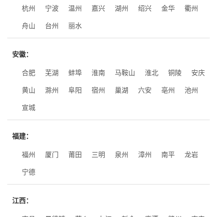
杭州
宁波
温州
嘉兴
湖州
绍兴
金华
衢州
舟山
台州
丽水
安徽：
合肥
芜湖
蚌埠
淮南
马鞍山
淮北
铜陵
安庆
黄山
滁州
阜阳
宿州
巢湖
六安
亳州
池州
宣城
福建：
福州
厦门
莆田
三明
泉州
漳州
南平
龙岩
宁德
江西：