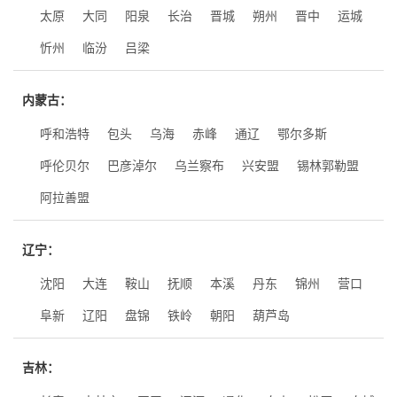
太原
大同
阳泉
长治
晋城
朔州
晋中
运城
忻州
临汾
吕梁
内蒙古：
呼和浩特
包头
乌海
赤峰
通辽
鄂尔多斯
呼伦贝尔
巴彦淖尔
乌兰察布
兴安盟
锡林郭勒盟
阿拉善盟
辽宁：
沈阳
大连
鞍山
抚顺
本溪
丹东
锦州
营口
阜新
辽阳
盘锦
铁岭
朝阳
葫芦岛
吉林：