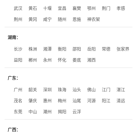
武汉
黄石
十堰
宜昌
襄樊
鄂州
荆门
孝感
荆州
黄冈
咸宁
随州
恩施
神农架
湖南：
长沙
株洲
湘潭
衡阳
邵阳
岳阳
常德
张家界
益阳
郴州
永州
怀化
娄底
湘西
广东：
广州
韶关
深圳
珠海
汕头
佛山
江门
湛江
茂名
肇庆
惠州
梅州
汕尾
河源
阳江
清远
东莞
中山
潮州
揭阳
云浮
广西：