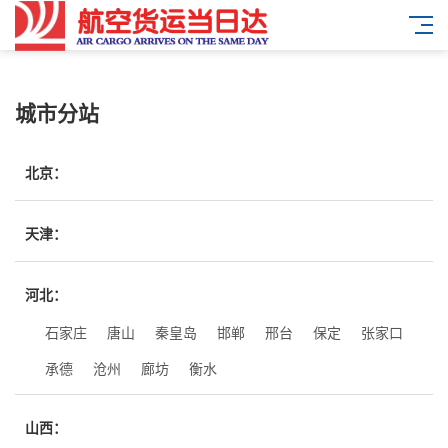
城市分站
北京：
天津：
河北：
石家庄
唐山
秦皇岛
邯郸
邢台
保定
张家口
承德
沧州
廊坊
衡水
山西：