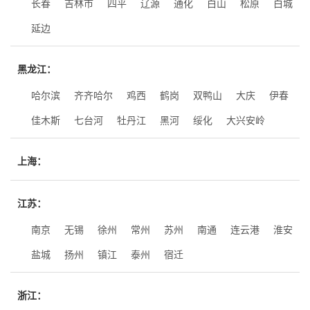
长春
吉林市
四平
辽源
通化
白山
松原
白城
延边
黑龙江：
哈尔滨
齐齐哈尔
鸡西
鹤岗
双鸭山
大庆
伊春
佳木斯
七台河
牡丹江
黑河
绥化
大兴安岭
上海：
江苏：
南京
无锡
徐州
常州
苏州
南通
连云港
淮安
盐城
扬州
镇江
泰州
宿迁
浙江：