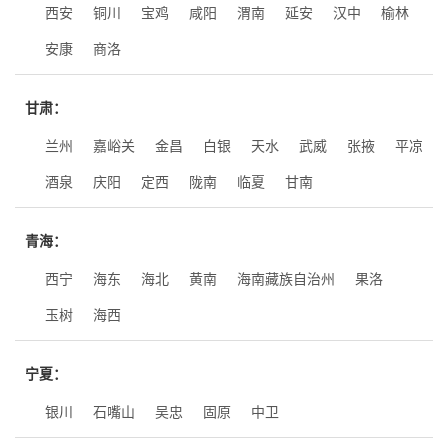
西安
铜川
宝鸡
咸阳
渭南
延安
汉中
榆林
安康
商洛
甘肃：
兰州
嘉峪关
金昌
白银
天水
武威
张掖
平凉
酒泉
庆阳
定西
陇南
临夏
甘南
青海：
西宁
海东
海北
黄南
海南藏族自治州
果洛
玉树
海西
宁夏：
银川
石嘴山
吴忠
固原
中卫