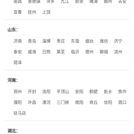
南昌
景德镇
萍乡
九江
新余
鹰潭
赣州
吉安
宜春
抚州
上饶
山东：
济南
青岛
淄博
枣庄
东营
烟台
潍坊
济宁
泰安
威海
日照
莱芜
临沂
德州
聊城
滨州
荷泽
河南：
郑州
开封
洛阳
平顶山
安阳
鹤壁
新乡
焦作
濮阳
许昌
漯河
三门峡
南阳
商丘
信阳
周口
驻马店
湖北：