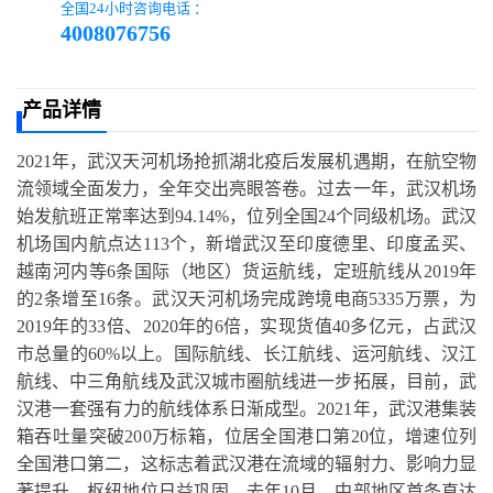
全国24小时咨询电话 ：
4008076756
产品详情
2021年，武汉天河机场抢抓湖北疫后发展机遇期，在航空物
流领域全面发力，全年交出亮眼答卷。过去一年，武汉机场
始发航班正常率达到94.14%，位列全国24个同级机场。武汉
机场国内航点达113个，新增武汉至印度德里、印度孟买、
越南河内等6条国际（地区）货运航线，定班航线从2019年
的2条增至16条。武汉天河机场完成跨境电商5335万票，为
2019年的33倍、2020年的6倍，实现货值40多亿元，占武汉
市总量的60%以上。国际航线、长江航线、运河航线、汉江
航线、中三角航线及武汉城市圈航线进一步拓展，目前，武
汉港一套强有力的航线体系日渐成型。2021年，武汉港集装
箱吞吐量突破200万标箱，位居全国港口第20位，增速位列
全国港口第二，这标志着武汉港在流域的辐射力、影响力显
著提升，枢纽地位日益巩固。去年10月，中部地区首条直达