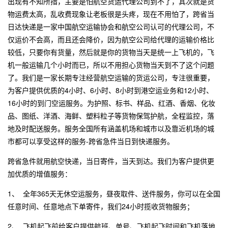
出现有不知所措，主要是怕航空货运代理公司到不了，其次就是货
物运费太高，乱收费现象让老板很是头疼，现在不用怕了，跨省当
日达快递是一家中国航空运输协会和航空公司认可的代理公司，不
仅运价不会高，而且还会降价，因为航空公司给代理的运输价格比
较低，只要你有货量，然后就是你的货物当天是统一上飞机的，飞
机一般运输几个小时而已，所以不用担心货物当天到不了这个问题
了。我们是一家长期专注经营航空运输的货运公司，专注很重要，
为客户提供优质的4小时、6小时、8小时到港空运业务和12小时、
16小时的到门空运服务。为护照、标书、样品、红酒、香烟、化妆
品、图纸、洋酒、海鲜、塑料粒子等货物保驾护航，全程监控，落
地及时配送服务。服务全国所有涵盖机场和城市以及靠近机场的城
市都可以享受这样的服务-跨省急件当日到快递服务。
跨省急件就用航空快递，当日寄件，当天到达。我们为客户提供更
加优质的增值服务：
1、 全年365天无休空运服务，昼夜取件、送件服务，你可以在全国
任意时间、任意地点下单寄件，我们24小时揽收货物服务；
2、 飞机起飞前给客户提供航班、单号、飞机起飞时间和飞机落地