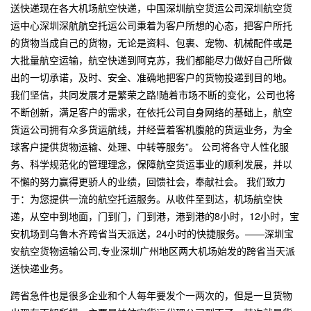
送快递现在各大机场航空快递，中国深圳航空货运公司深圳航空货
运中心深圳深航航空托运公司秉着为客户所想的心态，把客户所托
的货物当成自己的货物，无论是资料、包裹、宠物、机械配件或是
大批量航空运输，航空快递到阿克苏，我们都能尽力做好自己所做
出的一切承诺，及时、安全、准确地把客户的货物投递到目的地。
我们坚信，共同发展才是繁荣之路!随着市场不断的变化，公司也将
不断创新，满足客户的需求，在依托公司自身网络的基础上，航空
货运公司拥有众多货运航线，并经营着客机腹舱的货运业务，为全
球客户提供货物运输、处理、中转等服务”。 公司将各守人性化服
务、科学规范化的管理理念，保障航空货运事业的顺利发展，并以
不懈的努力赢得更骄人的业绩，回馈社会，奉献社会。 我们致力
于：为您提供一流的航空托运服务。从收件至到达，机场航空快
递，从空中到地面，门到门，门到港，港到港的8小时，12小时，宝
安机场到乌鲁木齐跨省当天派送，24小时的快捷服务。——深圳宝
安航空货物运输公司,专业深圳广州地区两大机场始发的跨省当天派
送快递业务。
跨省急件也是很多企业和个人每年要发个一两次的，但是一旦货物