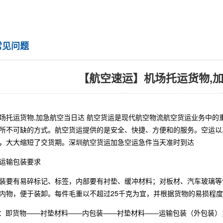
常见问题
【航空速运】机场托运货物,
场托运货物,加急航空当日达 航空货运是现代航空物流航空货运业务中
所不可缺的方式。航空货运提供的是安全、快捷、方便和的服务。空运以
，大大缩短了交货期。深圳航空货运加急空运急件当天准时到达
运输包装要求
装要有易碎标记、标签，内部要有衬垫、缓冲材料；对板材、汽车玻璃等
内物，便于装卸。每件毛重以不超过25千克为宜，并根据货物的易损程
装：即货物――衬垫材料――内包装――衬垫材料――运输包装（外包装）