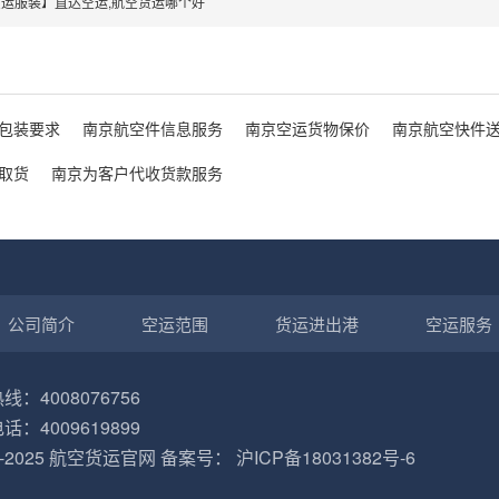
运服装】直达空运,航空货运哪个好
包装要求
南京航空件信息服务
南京空运货物保价
南京航空快件
取货
南京为客户代收货款服务
公司简介
空运范围
货运进出港
空运服务
：4008076756
：4009619899
2-2025
航空货运官网
备案号：
沪ICP备18031382号-6