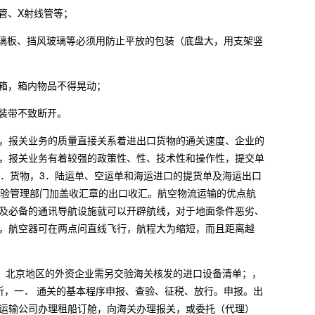
管、X射线管等；
玻璃板、挡风玻璃等必须用防止平放的包装（底盘大，用支架竖
纸箱，箱内物品不得晃动；
装带不致断开。
，报关业务的质量直接关系着进出口货物的通关速度、企业的
，报关业务有着较强的政策性、性、技术性和操作性，提交单
2．货物，3．陆运单、空运单和海运进口的提货单及海运出口
交验管理部门加盖收汇章的出口收汇。航空物流运输的优点航
及必备的通讯导航设施就可以开辟航线，对于地面条件恶劣、
，航空器可在两点问直线飞行，航程大为缩短，而且距离越
物，北京地区的外资企业需另交验海关核发的进口设备清单；，
析，一． 通关的基本程序申报、查验、征税、放行。申报。出
运输公司办理租船订舱，向海关办理报关，或委托（代理）