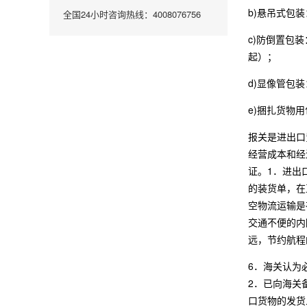
b)悬吊式包
全国24小时咨询热线：4008076756
c)防倒置包
起）；
d)显像管包
e)捆扎货物
报关是进出口
经营成本和经
证。1．进出
的装货单，在
空物流运输是
交通不便的内
远，节约航程
6．海关认为
2．已向海关
口货物的发货