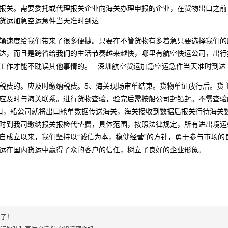
报关。需要委托或代理报关企业向海关办理申报的企业，在货物出口之前
货运加急空运急件当天准时到达
输速度给我们带来了很多便捷。只要在不管货物有多着急只要选择我们的
达，而且是跨省给我们的生活节奏越来越快，哪里有航空快运公司，出行
工作才能不耽误其他事情的。 深圳航空货运加急空运急件当天准时到达
税费的。应及时缴纳税费。5、海关现场审单结束。货物单证放行后。货
应及时与海关联系。进行货物查验，验完后需按船公司封铅封。不需查验
口，船公司就将出口舱单数据传送海关，海关接收到数据后报关行待海关
时到我司缴纳报关报检代垫费，具体范围，按照法律规定，所有进出境运
自成立以来，我们坚持以“诚信为本，稳健经营”的方针，勇于参与市场的
运在国内货运中赢得了众的客户的信任，树立了良好的企业形象。
有了！