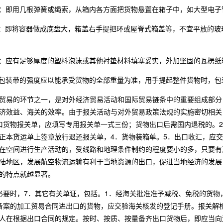
装：即用几根弹簧或绳索，从箱内各方面把货物悬置在箱子中，如大型电子
装：即将容器做成底盘大，箱盖右手提把环或屋脊式箱盖等，不宜平放的
装：应有足够厚度的塑料泡沫或其他衬垫材料填塞妥实，外加坚固的瓦楞
用包装带的强度应以能承受货物的全部重量为准，用手提起整件货物时，包
贸易的环节之一，是对外经济贸易活动和国际贸易链条中的重要组成部分
济效益、海关的效率。由于报关活动与对外贸易政策法规的实施密切相关
口货物报关单，应填写专用报关单一式三份；货物出口后需国内退税的。
正本货运单上签章放行退还报关单，4．货物装箱单。5．出口收汇，应
在空间进行生产活动的，受线路和地理条件制约的程度要小的多，只要有
陆地区，发展航空物流运输有利于当地资源的出口，促进当地经济的发展
的特点就越显著。
必要时，7．其它有关单证，包括。1．经海关批准准予减税、免税的货
备案的加工贸易合同进出口的货物，应交验海关核发的登记手册。报关解
人在根据出口合同的规定。按时、按质、按量备齐出口货物后，即应当向